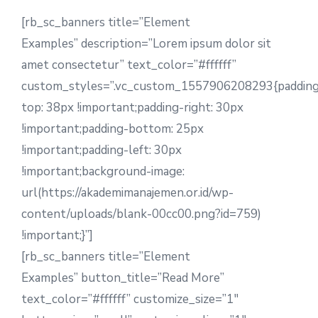
[rb_sc_banners title=”Element
Examples” description=”Lorem ipsum dolor sit
amet consectetur” text_color=”#ffffff”
custom_styles=”.vc_custom_1557906208293{paddin
top: 38px !important;padding-right: 30px
!important;padding-bottom: 25px
!important;padding-left: 30px
!important;background-image:
url(https://akademimanajemen.or.id/wp-
content/uploads/blank-00cc00.png?id=759)
!important;}”]
[rb_sc_banners title=”Element
Examples” button_title=”Read More”
text_color=”#ffffff” customize_size=”1″