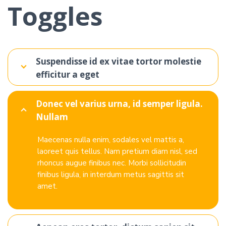
Toggles
Suspendisse id ex vitae tortor molestie
efficitur a eget
Donec vel varius urna, id semper ligula.
Nullam
Maecenas nulla enim, sodales vel mattis a,
laoreet quis tellus. Nam pretium diam nisl, sed
rhoncus augue finibus nec. Morbi sollicitudin
finibus ligula, in interdum metus sagittis sit
amet.