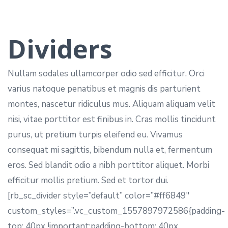
Dividers
Nullam sodales ullamcorper odio sed efficitur. Orci
varius natoque penatibus et magnis dis parturient
montes, nascetur ridiculus mus. Aliquam aliquam velit
nisi, vitae porttitor est finibus in. Cras mollis tincidunt
purus, ut pretium turpis eleifend eu. Vivamus
consequat mi sagittis, bibendum nulla et, fermentum
eros. Sed blandit odio a nibh porttitor aliquet. Morbi
efficitur mollis pretium. Sed et tortor dui.
[rb_sc_divider style=”default” color=”#ff6849″
custom_styles=”.vc_custom_1557897972586{padding-
top: 40px !important;padding-bottom: 40px