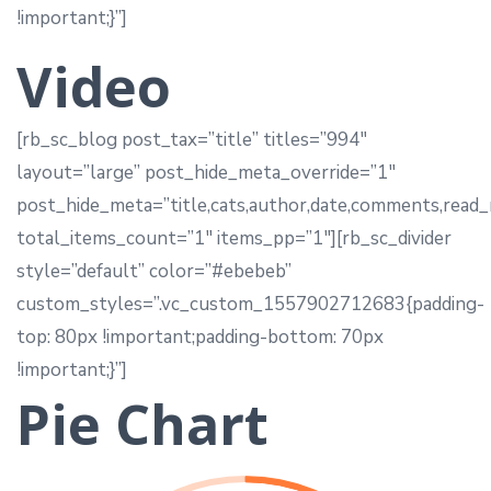
!important;}”]
Video
[rb_sc_blog post_tax=”title” titles=”994″
layout=”large” post_hide_meta_override=”1″
post_hide_meta=”title,cats,author,date,comments,read
total_items_count=”1″ items_pp=”1″][rb_sc_divider
style=”default” color=”#ebebeb”
custom_styles=”.vc_custom_1557902712683{padding-
top: 80px !important;padding-bottom: 70px
!important;}”]
Pie Chart