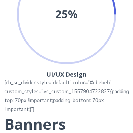
25%
UI/UX Design
[rb_sc_divider style=”default” color=”#ebebeb”
custom_styles=”.vc_custom_1557904722837{padding-
top: 70px !important;padding-bottom: 70px
!important;}”]
Banners