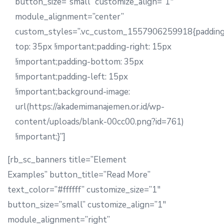
button_size=”small” customize_align=”1″
module_alignment=”center”
custom_styles=”.vc_custom_1557906259918{paddin
top: 35px !important;padding-right: 15px
!important;padding-bottom: 35px
!important;padding-left: 15px
!important;background-image:
url(https://akademimanajemen.or.id/wp-
content/uploads/blank-00cc00.png?id=761)
!important;}”]
[rb_sc_banners title=”Element
Examples” button_title=”Read More”
text_color=”#ffffff” customize_size=”1″
button_size=”small” customize_align=”1″
module_alignment=”right”