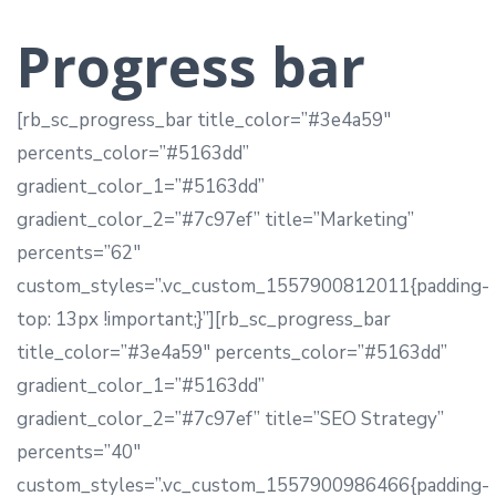
Progress bar
[rb_sc_progress_bar title_color=”#3e4a59″
percents_color=”#5163dd”
gradient_color_1=”#5163dd”
gradient_color_2=”#7c97ef” title=”Marketing”
percents=”62″
custom_styles=”.vc_custom_1557900812011{padding-
top: 13px !important;}”][rb_sc_progress_bar
title_color=”#3e4a59″ percents_color=”#5163dd”
gradient_color_1=”#5163dd”
gradient_color_2=”#7c97ef” title=”SEO Strategy”
percents=”40″
custom_styles=”.vc_custom_1557900986466{padding-