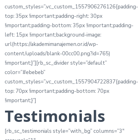
custom_styles=”.vc_custom_1557906276126{padding-
top: 35px !important;padding-right: 30px
!important;padding-bottom: 35px !important;padding-
left: 15px !important;background-image:
url(https://akademimanajemen.or.id/wp-
content/uploads/blank-00cc00.png?id=765)
!important;}”][rb_sc_divider style=”default”
color=”#ebebeb”
custom_styles=”.vc_custom_1557904722837{padding-
top: 70px !important;padding-bottom: 70px
!important;}”]
Testimonials
[rb_sc_testimonials style=”with_bg” columns=”3″