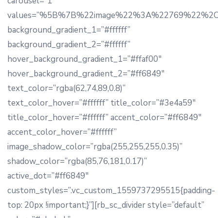
carousel=”1″
values=”%5B%7B%22image%22%3A%22769%22%2C%2
background_gradient_1=”#ffffff”
background_gradient_2=”#ffffff”
hover_background_gradient_1=”#ffaf00″
hover_background_gradient_2=”#ff6849″
text_color=”rgba(62,74,89,0.8)”
text_color_hover=”#ffffff” title_color=”#3e4a59″
title_color_hover=”#ffffff” accent_color=”#ff6849″
accent_color_hover=”#ffffff”
image_shadow_color=”rgba(255,255,255,0.35)”
shadow_color=”rgba(85,76,181,0.17)”
active_dot=”#ff6849″
custom_styles=”.vc_custom_1559737295515{padding-
top: 20px !important;}”][rb_sc_divider style=”default”