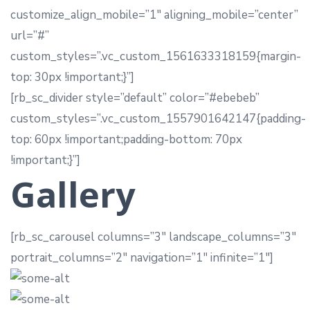
customize_align_mobile=”1″ aligning_mobile=”center”
url=”#”
custom_styles=”.vc_custom_1561633318159{margin-
top: 30px !important;}”]
[rb_sc_divider style=”default” color=”#ebebeb”
custom_styles=”.vc_custom_1557901642147{padding-
top: 60px !important;padding-bottom: 70px
!important;}”]
Gallery
[rb_sc_carousel columns=”3″ landscape_columns=”3″
portrait_columns=”2″ navigation=”1″ infinite=”1″]