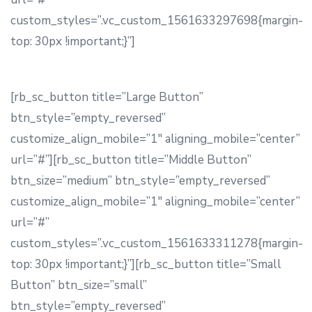
custom_styles=”.vc_custom_1561633297698{margin-
top: 30px !important;}”]
[rb_sc_button title=”Large Button”
btn_style=”empty_reversed”
customize_align_mobile=”1″ aligning_mobile=”center”
url=”#”][rb_sc_button title=”Middle Button”
btn_size=”medium” btn_style=”empty_reversed”
customize_align_mobile=”1″ aligning_mobile=”center”
url=”#”
custom_styles=”.vc_custom_1561633311278{margin-
top: 30px !important;}”][rb_sc_button title=”Small
Button” btn_size=”small”
btn_style=”empty_reversed”