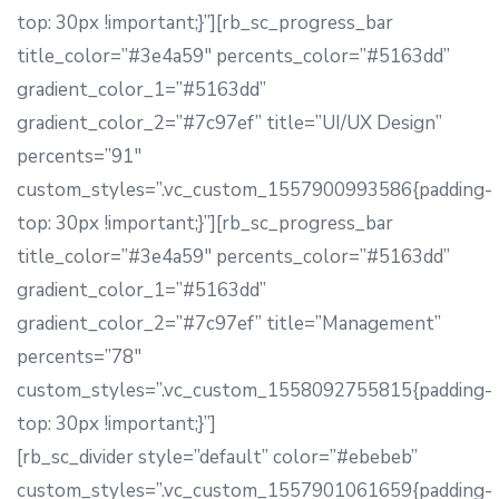
top: 30px !important;}”][rb_sc_progress_bar
title_color=”#3e4a59″ percents_color=”#5163dd”
gradient_color_1=”#5163dd”
gradient_color_2=”#7c97ef” title=”UI/UX Design”
percents=”91″
custom_styles=”.vc_custom_1557900993586{padding-
top: 30px !important;}”][rb_sc_progress_bar
title_color=”#3e4a59″ percents_color=”#5163dd”
gradient_color_1=”#5163dd”
gradient_color_2=”#7c97ef” title=”Management”
percents=”78″
custom_styles=”.vc_custom_1558092755815{padding-
top: 30px !important;}”]
[rb_sc_divider style=”default” color=”#ebebeb”
custom_styles=”.vc_custom_1557901061659{padding-