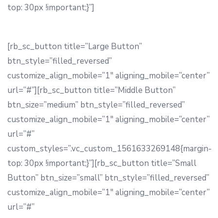
top: 30px !important;}”]
[rb_sc_button title=”Large Button”
btn_style=”filled_reversed”
customize_align_mobile=”1″ aligning_mobile=”center”
url=”#”][rb_sc_button title=”Middle Button”
btn_size=”medium” btn_style=”filled_reversed”
customize_align_mobile=”1″ aligning_mobile=”center”
url=”#”
custom_styles=”.vc_custom_1561633269148{margin-
top: 30px !important;}”][rb_sc_button title=”Small
Button” btn_size=”small” btn_style=”filled_reversed”
customize_align_mobile=”1″ aligning_mobile=”center”
url=”#”