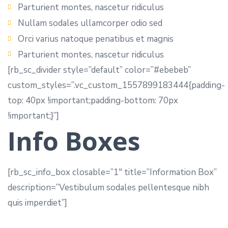
Parturient montes, nascetur ridiculus
Nullam sodales ullamcorper odio sed
Orci varius natoque penatibus et magnis
Parturient montes, nascetur ridiculus
[rb_sc_divider style=”default” color=”#ebebeb”
custom_styles=”.vc_custom_1557899183444{padding-
top: 40px !important;padding-bottom: 70px
!important;}”]
Info Boxes
[rb_sc_info_box closable=”1″ title=”Information Box”
description=”Vestibulum sodales pellentesque nibh
quis imperdiet”]