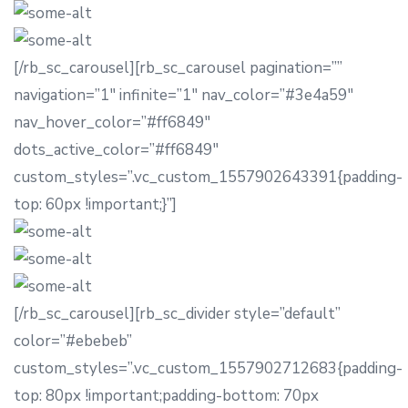
[/rb_sc_carousel][rb_sc_carousel pagination=””
navigation=”1″ infinite=”1″ nav_color=”#3e4a59″
nav_hover_color=”#ff6849″
dots_active_color=”#ff6849″
custom_styles=”.vc_custom_1557902643391{padding-
top: 60px !important;}”]
[/rb_sc_carousel][rb_sc_divider style=”default”
color=”#ebebeb”
custom_styles=”.vc_custom_1557902712683{padding-
top: 80px !important;padding-bottom: 70px