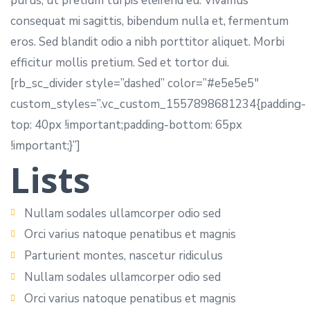
purus, ut pretium turpis eleifend eu. Vivamus
consequat mi sagittis, bibendum nulla et, fermentum
eros. Sed blandit odio a nibh porttitor aliquet. Morbi
efficitur mollis pretium. Sed et tortor dui.
[rb_sc_divider style=”dashed” color=”#e5e5e5″
custom_styles=”.vc_custom_1557898681234{padding-
top: 40px !important;padding-bottom: 65px
!important;}”]
Lists
Nullam sodales ullamcorper odio sed
Orci varius natoque penatibus et magnis
Parturient montes, nascetur ridiculus
Nullam sodales ullamcorper odio sed
Orci varius natoque penatibus et magnis