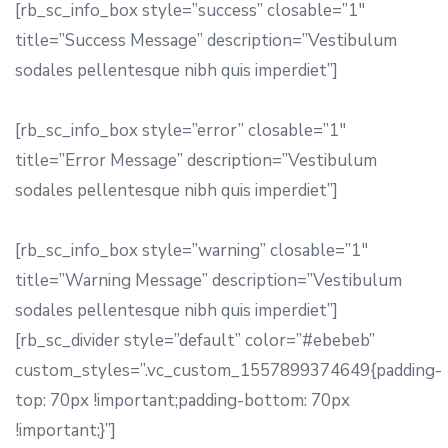
[rb_sc_info_box style=”success” closable=”1″
title=”Success Message” description=”Vestibulum
sodales pellentesque nibh quis imperdiet”]
[rb_sc_info_box style=”error” closable=”1″
title=”Error Message” description=”Vestibulum
sodales pellentesque nibh quis imperdiet”]
[rb_sc_info_box style=”warning” closable=”1″
title=”Warning Message” description=”Vestibulum
sodales pellentesque nibh quis imperdiet”]
[rb_sc_divider style=”default” color=”#ebebeb”
custom_styles=”.vc_custom_1557899374649{padding-
top: 70px !important;padding-bottom: 70px
!important;}”]